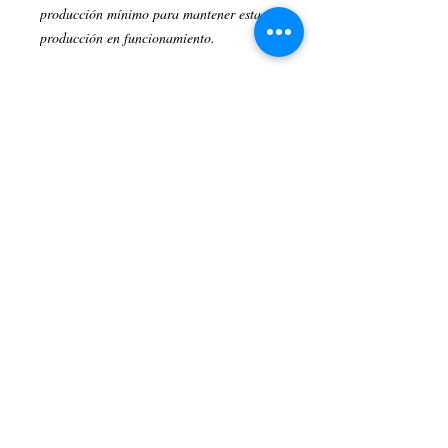
producción mínimo para mantener esta
producción en funcionamiento.
Su apoyo es muy apreciado y haremos
todo lo posible para promover y distribuir
su entrevista.
Este program tiene 45 minutos de tiempo
aire donde usted sera entrevistado.
For more information (323) 705 - 2111