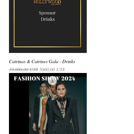
Catrinas & Catrines Gala - Drinks
Precio
Precio de oferta
10.000,00 US$
5000,00 US$