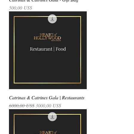
Precio
500,00 US$
Catrinas & Catrines Gala | Restaurants
Precio
Precio de oferta
6000,00 US$
3000,00 US$