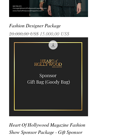
Fashion Designer Package
Precio
Precio de oferta
20.000,00 US$
15.000,00 US$
Heart Of Hollywood Magazine Fashion
Show Sponsor Package - Gift Sponsor